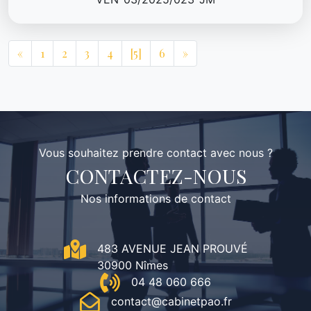
«
1
2
3
4
[5]
6
»
Vous souhaitez prendre contact avec nous ?
CONTACTEZ-NOUS
Nos informations de contact
483 AVENUE JEAN PROUVÉ
30900 Nîmes
04 48 060 666
contact@cabinetpao.fr