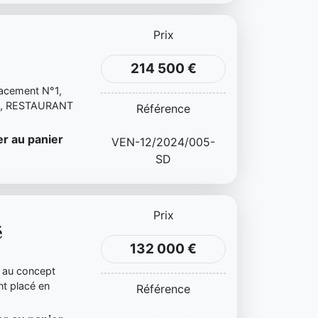
Prix
214 500 €
lacement N°1,
nté, RESTAURANT
Référence
r au panier
VEN-12/2024/005-
SD
Prix
é
132 000 €
 au concept
nt placé en
Référence