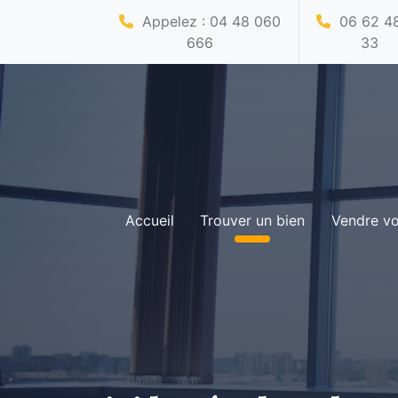
Appelez : 04 48 060
06 62 48
666
33
Accueil
Trouver un bien
Vendre vo