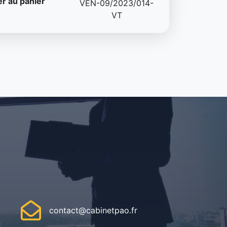
r au panier
VEN-09/2023/014-
VT
contact@cabinetpao.fr