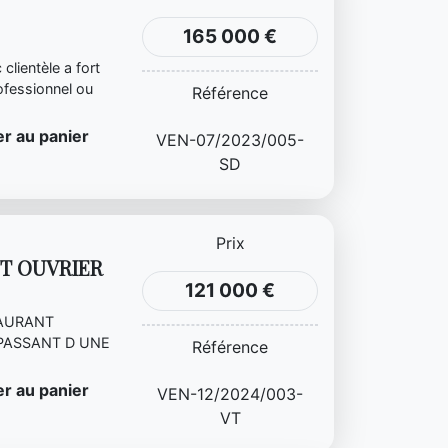
165 000 €
lientèle a fort
ofessionnel ou
Référence
r au panier
VEN-07/2023/005-
SD
Prix
T OUVRIER
121 000 €
AURANT
 PASSANT D UNE
Référence
ST,...
r au panier
VEN-12/2024/003-
VT