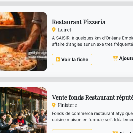
Restaurant Pizzeria
Loiret
A SAISIR, à quelques km d'Orléans Emp
affaire d'angles sur un axe très fréque
PIZZERIA d'une capac...
Ajoute
Voir la fiche
Vente fonds Restaurant réput
Finistère
Fonds de commerce restaurant atypique
cuisine maison en formule self. Idéaleme
centre d'une ville m...